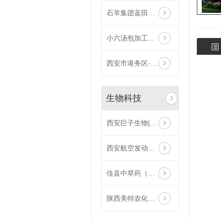
石羊集团蓝田冷冻库
小六汤包加工基地冷库项目
西安市港务区-盘管冷冻库
生物科技
西安巨子生物|工业冷却系统|冷冻系统机房项目
西安航空发动机有限公司|组合式高温冷水机组|工业冷却设备安装
佳县中草药（甜叶菊）种植提取项目循环水、冰水系统及洁净空调外机系统工程
陕西美特农化工有限公司|水冷螺杆低温冷水机组调试完成