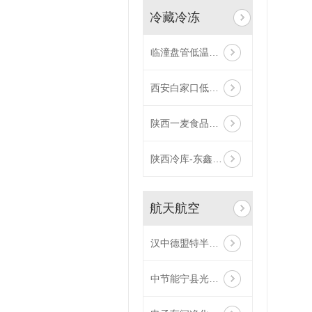
冷藏冷冻
临潼盘管低温冷藏库投入使用
西安白家口低温冷冻机组，带负18度冷库
陕西一麦食品工业有限公司|烘焙品速冻库冷藏库冷冻库
陕西冷库-东鑫氨改氟钢排库
航天航空
汉中德盟特半导体科技有限公司-半导体生产冷却系统调试完毕
中节能宁县光伏基地冷库