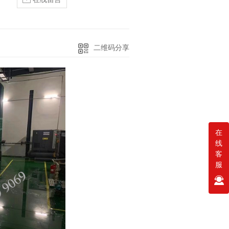
二维码分享
在
线
客
服