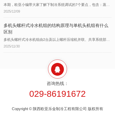
本期，欧亚小编带大家了解下制冷系统调试的7个要点，包含：蒸发温度、冷凝温度、检验吸气温度、排气温度及过冷温度、校验自动保护元件的调定值等。一、调整蒸发温度1、根据冷间温度来确定蒸发温度 对于冷藏设备来说，冷间温度是指食品的冷藏温度；对于空调设备来说，冷间温度是指房间温度。制冷装置运行的.终目标，就是要达到用户所需求的...
机组的结构原理与单机头机组有什么
多机头螺杆式冷水机组由2台及以上螺杆压缩机并联、共享系统部件，与单台压缩机的单机头机组相比，在运行原理和应用上存在以下差异。一、运行原理差异二者的制冷循环基本一致，都是（压缩→冷凝→节流→蒸发），但在容量调节、效率、可靠性、启停方式上存在差异。1、容量调节方式多机头是“双重调节”，低负荷时关停部分压缩机，负荷波动时靠运...
咨询热线：
029-86191672
Copyright © 陕西欧亚乐金制冷工程有限公司 版权所有