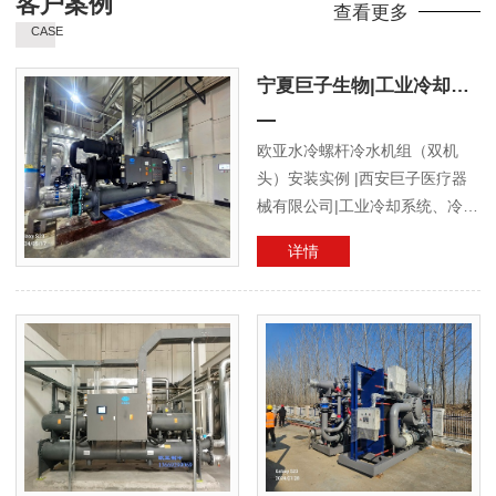
客户案例
查看更多
CASE
宁夏巨子生物|工业冷却系统|冷冻系统机房项目
欧亚水冷螺杆冷水机组（双机
头）安装实例 |西安巨子医疗器
械有限公司|工业冷却系统、冷冻
系统机房项目西安巨子生物制冷
详情
机房设备安装实拍冷却水泵、冷
冻水泵欧亚制冷陕西分公司技术
负责人王海龙对巨子生物厂方人
员进行使用操作培训水冷螺杆冷
水机组调试运行工艺冷却水、循
环水系统自动控制柜屋面冷却塔
陕西欧亚乐金制冷工程有限公司
集工业冷水...