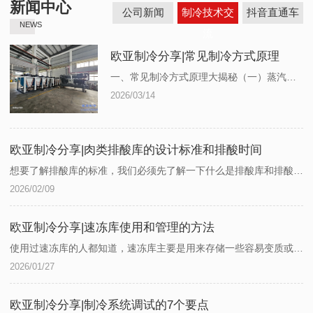
新闻中心
公司新闻
制冷技术交
抖音直通车
NEWS
流
欧亚制冷分享|常见制冷方式原理
一、常见制冷方式原理大揭秘（一）蒸汽压缩式制冷1. 工作原理蒸汽压缩式制冷是通过制冷剂在蒸发器蒸发吸热、冷凝器冷凝放热的相变过程来实现制冷的。在整个蒸汽压缩式制冷循环系统中，首先，压缩机从蒸发器吸入低温低压的制冷剂蒸汽，经压缩机绝热压缩成为高温高压的过热蒸汽，为制冷剂在冷凝器中常温液化创造条件。接着，这一高温高压的过热...
2026/03/14
类排酸库的设计标准和排酸时间
想要了解排酸库的标准，我们必须先了解一下什么是排酸库和排酸库的作用是什么？肉类排酸冷库是屠宰加工中的关键设施，通过控制低温环境促进乳酸分解，改善肉质口感并延长保质期。?排酸库的设计标准其设计标准需综合...
冻库使用和管理的方法
使用过速冻库的人都知道，速冻库主要是用来存储一些容易变质或者是运输时间长的产品需要速冻，那么这样的设施也需要由专人进行管理维护，下面欧亚小编给大家介绍一下具体的使用和管理办法。陕西食品速冻库定制①速冻...
冷系统调试的7个要点