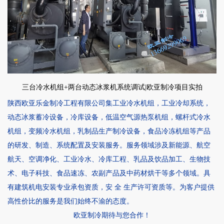
三台冷水机组+两台
动态冰浆机
系统调试|欧亚制冷项目实拍
陕西欧亚乐金制冷工程有限公司集
工业冷水机组
，
工业冷却系统
，
动态冰浆蓄冷设备
，
冷库设备
，
低温空气源热泵机组
，
螺杆式冷水
机组
，
变频冷水机组
，
乳制品生产制冷设备
，
食品冷冻机组
等产品
的研发、制造、系统配置及安装服务。服务领域涉及新能源、航空
航天、空调净化、工业冷水、冷库工程、乳品及饮品加工、生物技
术、电子科技、食品速冻、农副产品及中药材烘干等多个领域。具
有建筑机电安装专业承包资质，安 全 生产许可资质等。为客户提供
高性价比的服务是我们始终不渝的态度。
欧亚制冷期待与您合作！